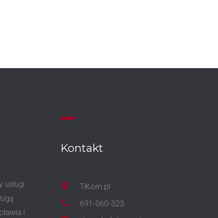
Kontakt
y usługi
TiKom.pl
ługą
691-060-323
cławia i