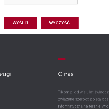
WYŚLIJ
WYCZYŚĆ
sługi
O
nas
TiKom.pl od wielu lat świadcz
związane szeroko pojętą obs
informatyczną na terenie Wro