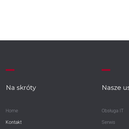
Na
skróty
Nasze
u
Home
Obsługa IT
Kontakt
Serwis